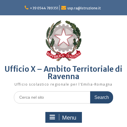
Skip
to
+39 0544 789351
usp.ra@istruzione.it
content
Ufficio X – Ambito Territoriale di
Ravenna
Ufficio scolastico regionale per l'Emilia-Romagna
Search
for:
Menu