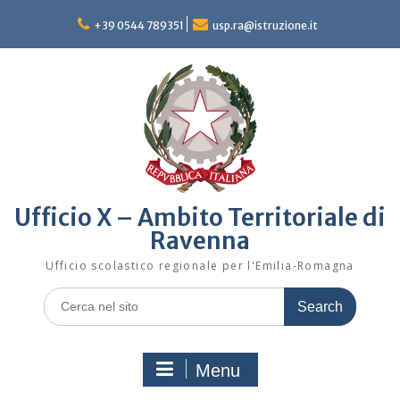
Skip
to
+39 0544 789351
usp.ra@istruzione.it
content
Ufficio X – Ambito Territoriale di
Ravenna
Ufficio scolastico regionale per l'Emilia-Romagna
Search
for:
Menu